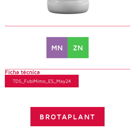
MN
ZN
Ficha técnica
TDS_FubiMimo_ES_May24
BROTAPLANT