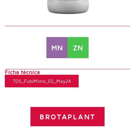
MN
ZN
Ficha técnica
TDS_FubiMimo_ES_May24
BROTAPLANT