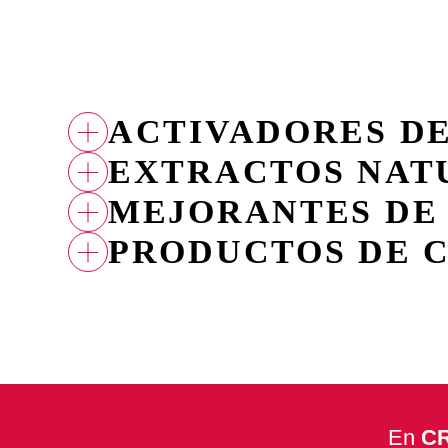
ACTIVADORES DE
EXTRACTOS NAT
BROTAPLANT
FUBI FORTE
FUBI MIMO
MEJORANTES DE
INBI SOFO
INBICTO
PRODUCTOS DE 
ACETIC CROP
FUBI MASTER
FUBI ALTER
CAO
En
C