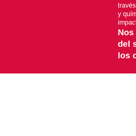
través
y quím
impac
Nos 
del 
los 