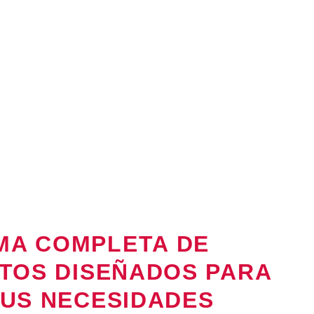
PROTECCIÓN DE CUL
Creemos en la agricultura responsable y sos
se desarrollan con el compromiso de minimi
maximizar la seguridad alimentaria.
Nos esforzamos por promover la salud del sue
los cultivos en cada paso del proceso.
MA COMPLETA DE
CTOS DISEÑADOS PARA
TUS NECESIDADES